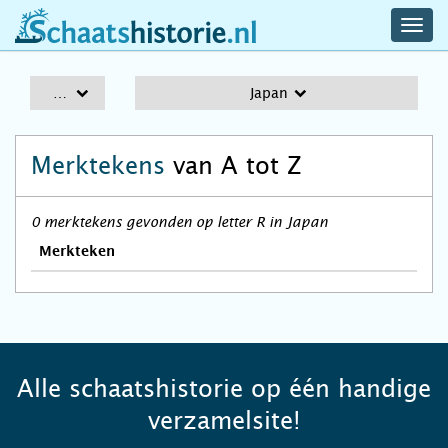
navig
schaatshistorie.nl
men
A-Z
Japan
Merktekens
van A tot Z
0 merktekens gevonden op letter R in Japan
Merkteken
Alle schaatshistorie op één handige
verzamelsite!