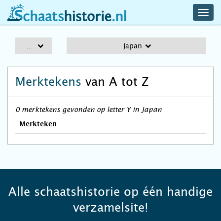
navig
schaatshistorie.nl
men
A-Z
Japan
Merktekens
van A tot Z
0 merktekens gevonden op letter Y in Japan
Merkteken
Alle schaatshistorie op één handige
verzamelsite!