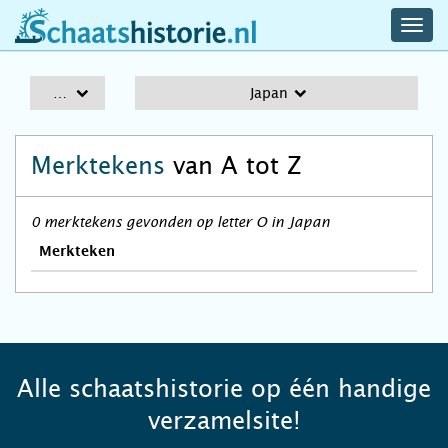
navig
schaatshistorie.nl
men
A-Z
Japan
Merktekens
van A tot Z
0 merktekens gevonden op letter O in Japan
Merkteken
Alle schaatshistorie op één handige
verzamelsite!