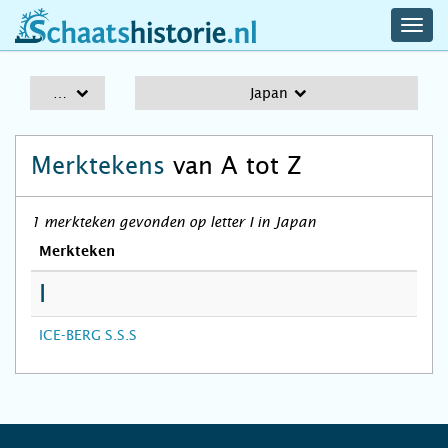
navig
schaatshistorie.nl
men
A-Z
Japan
Merktekens
van A tot Z
1 merkteken gevonden op letter I in Japan
Merkteken
I
ICE-BERG S.S.S