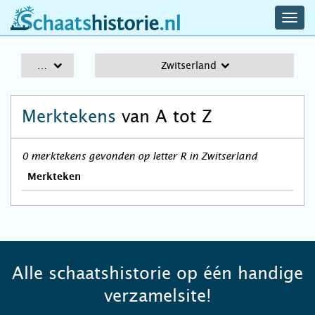
navig
schaatshistorie.nl
men
A-Z
Zwitserland
Merktekens
van A tot Z
0 merktekens gevonden op letter R in Zwitserland
Merkteken
Alle schaatshistorie op één handige
verzamelsite!