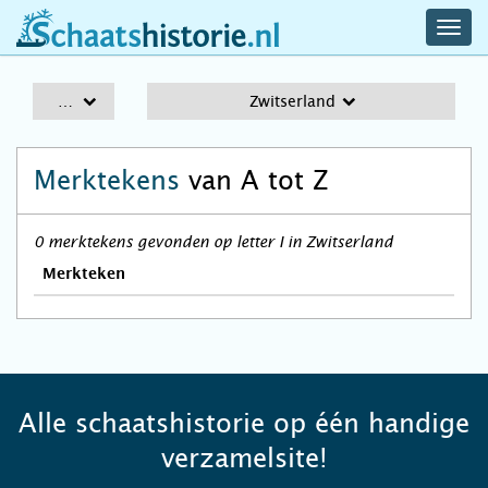
navig
schaatshistorie.nl
men
A-Z
Zwitserland
Merktekens
van A tot Z
0 merktekens gevonden op letter I in Zwitserland
Merkteken
Alle schaatshistorie op één handige
verzamelsite!