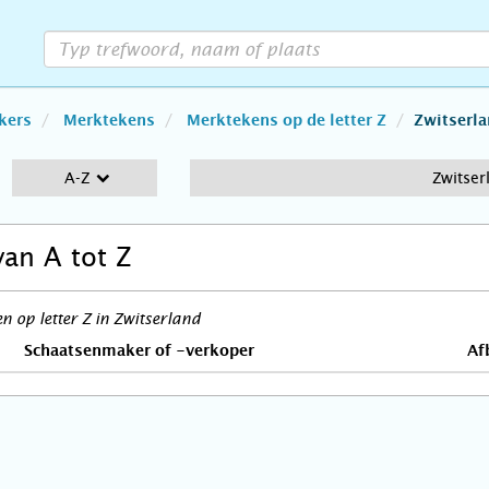
kers
Merktekens
Merktekens op de letter Z
Zwitserl
A-Z
Zwitser
van A tot Z
 op letter Z in Zwitserland
Schaatsenmaker of -verkoper
Af