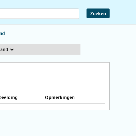
Zoeken
and
land
beelding
Opmerkingen