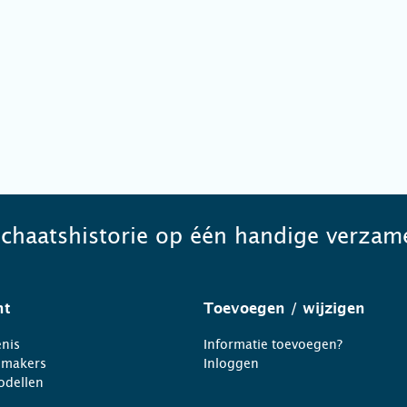
schaatshistorie op één handige verzame
ht
Toevoegen
/ wijzigen
nis
Informatie toevoegen?
nmakers
Inloggen
odellen