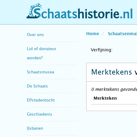
schaatshistorie.nl
Home
Schaatsenma
Over ons
Lid of donateur
Verfijning:
worden?
Merktekens
Schaatsmusea
De Schaats
0 merktekens gevonden
Merkteken
Elfstedentocht
Geschiedenis
IJsbanen