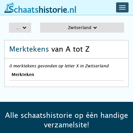
navig
schaatshistorie.nl
men
A-Z
Zwitserland
Merktekens
van A tot Z
0 merktekens gevonden op letter X in Zwitserland
Merkteken
Alle schaatshistorie op één handige
verzamelsite!