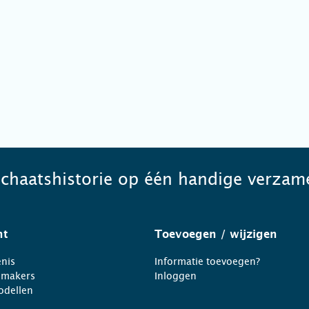
schaatshistorie op één handige verzame
ht
Toevoegen
/ wijzigen
nis
Informatie toevoegen?
nmakers
Inloggen
odellen