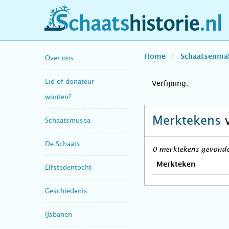
schaatshistorie.nl
Home
Schaatsenma
Over ons
Lid of donateur
Verfijning:
worden?
Merktekens
Schaatsmusea
De Schaats
0 merktekens gevonden
Merkteken
Elfstedentocht
Geschiedenis
IJsbanen