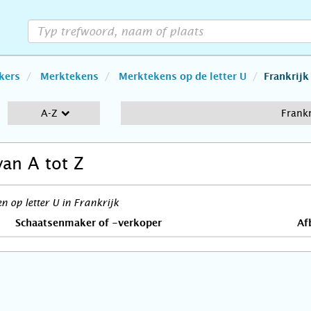
kers
Merktekens
Merktekens op de letter U
Frankrijk
A-Z
Frankr
van A tot Z
 op letter U in Frankrijk
Schaatsenmaker of -verkoper
Af