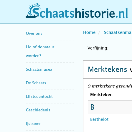
schaatshistorie.nl
Home
Schaatsenma
Over ons
Lid of donateur
Verfijning:
worden?
Merktekens
Schaatsmusea
De Schaats
9 merktekens gevonde
Merkteken
Elfstedentocht
B
Geschiedenis
Berthelot
IJsbanen