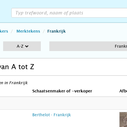
kers
Merktekens
Frankrijk
A-Z
Frankr
van A tot Z
n in Frankrijk
Schaatsenmaker of -verkoper
Afb
Berthelot - Frankrijk