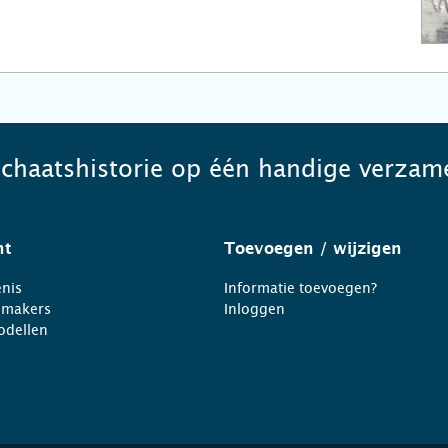
schaatshistorie op één handige verzame
ht
Toevoegen
/ wijzigen
nis
Informatie toevoegen?
nmakers
Inloggen
odellen