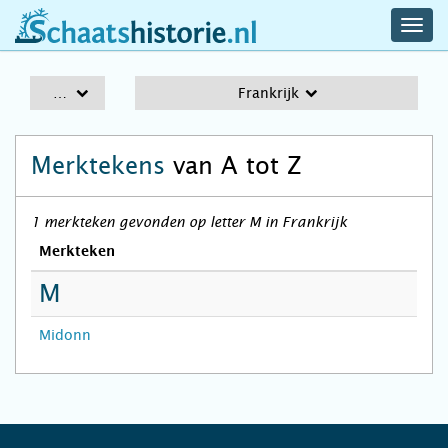
navig
schaatshistorie.nl
men
A-Z
Frankrijk
Merktekens
van A tot Z
1 merkteken gevonden op letter M in Frankrijk
Merkteken
M
Midonn