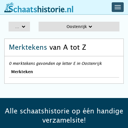
navig
schaatshistorie.nl
men
A-Z
Oostenrijk
Merktekens
van A tot Z
0 merktekens gevonden op letter E in Oostenrijk
Merkteken
Alle schaatshistorie op één handige
verzamelsite!