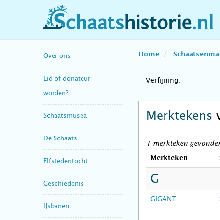
schaatshistorie.nl
Home
Schaatsenma
Over ons
Lid of donateur
Verfijning:
worden?
Merktekens
Schaatsmusea
De Schaats
1 merkteken gevonden 
Merkteken
Elfstedentocht
G
Geschiedenis
GIGANT
IJsbanen