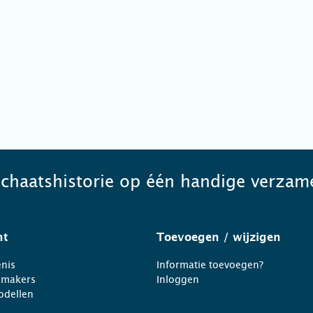
schaatshistorie op één handige verzame
ht
Toevoegen
/ wijzigen
nis
Informatie toevoegen?
nmakers
Inloggen
odellen