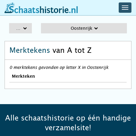
navig
schaatshistorie.nl
men
A-Z
Oostenrijk
Merktekens
van A tot Z
0 merktekens gevonden op letter X in Oostenrijk
Merkteken
Alle schaatshistorie op één handige
verzamelsite!