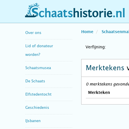
schaatshistorie.nl
Home
Schaatsenma
Over ons
Lid of donateur
Verfijning:
worden?
Merktekens
Schaatsmusea
De Schaats
0 merktekens gevonden
Merkteken
Elfstedentocht
Geschiedenis
IJsbanen