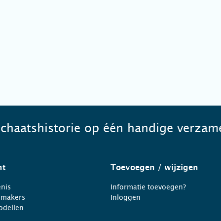
schaatshistorie op één handige verzame
ht
Toevoegen
/ wijzigen
nis
Informatie toevoegen?
nmakers
Inloggen
odellen