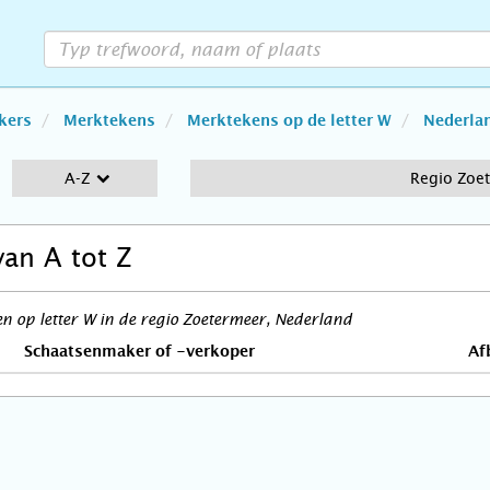
kers
Merktekens
Merktekens op de letter W
Nederla
A-Z
Regio Zoe
van A tot Z
 op letter W in de regio Zoetermeer, Nederland
Schaatsenmaker of -verkoper
Af