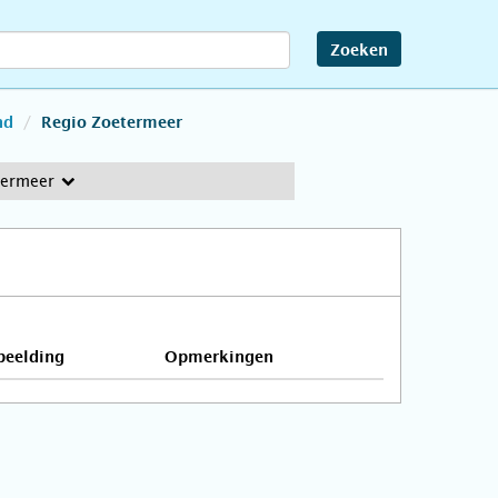
Zoeken
nd
Regio Zoetermeer
termeer
beelding
Opmerkingen