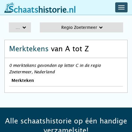
navig
schaatshistorie.nl
men
A-Z
Regio Zoetermeer
Merktekens
van A tot Z
0 merktekens gevonden op letter C in de regio
Zoetermeer, Nederland
Merkteken
Alle schaatshistorie op één handige
verzamelsite!