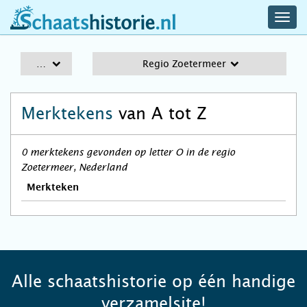
navig
schaatshistorie.nl
men
A-Z
Regio Zoetermeer
Merktekens
van A tot Z
0 merktekens gevonden op letter O in de regio
Zoetermeer, Nederland
Merkteken
Alle schaatshistorie op één handige
verzamelsite!