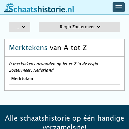
navig
schaatshistorie.nl
men
A-Z
Regio Zoetermeer
Merktekens
van A tot Z
0 merktekens gevonden op letter Z in de regio
Zoetermeer, Nederland
Merkteken
Alle schaatshistorie op één handige
verzamelsite!