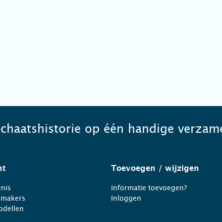
schaatshistorie op één handige verzame
ht
Toevoegen
/ wijzigen
nis
Informatie toevoegen?
nmakers
Inloggen
odellen