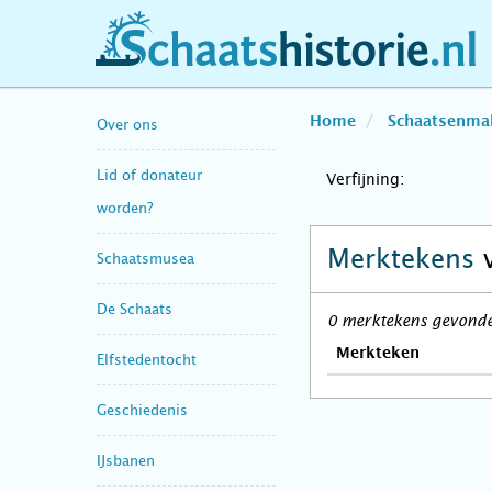
schaatshistorie.nl
Home
Schaatsenma
Over ons
Lid of donateur
Verfijning:
worden?
Merktekens
Schaatsmusea
De Schaats
0 merktekens gevonde
Merkteken
Elfstedentocht
Geschiedenis
IJsbanen