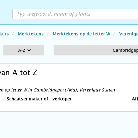
kers
Merktekens
Merktekens op de letter W
Verenigd
A-Z
Cambridgep
van A tot Z
n op letter W in Cambridgeport (Ma), Verenigde Staten
Schaatsenmaker of -verkoper
Af