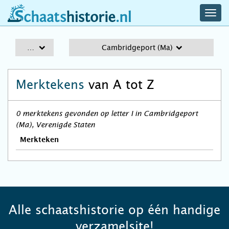
navig
schaatshistorie.nl
men
A-Z
Cambridgeport (Ma)
Merktekens
van A tot Z
0 merktekens gevonden op letter I in Cambridgeport
(Ma), Verenigde Staten
Merkteken
Alle schaatshistorie op één handige
verzamelsite!