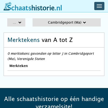
navig
schaatshistorie.nl
men
A-Z
Cambridgeport (Ma)
Merktekens
van A tot Z
0 merktekens gevonden op letter J in Cambridgeport
(Ma), Verenigde Staten
Merkteken
Alle schaatshistorie op één handige
verzamelsite!