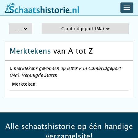
navig
schaatshistorie.nl
men
A-Z
Cambridgeport (Ma)
Merktekens
van A tot Z
0 merktekens gevonden op letter K in Cambridgeport
(Ma), Verenigde Staten
Merkteken
Alle schaatshistorie op één handige
verzamelsite!