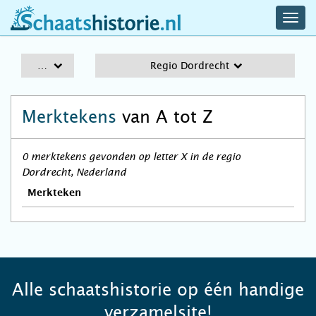
navig
schaatshistorie.nl
men
A-Z
Regio Dordrecht
Merktekens
van A tot Z
0 merktekens gevonden op letter X in de regio
Dordrecht, Nederland
Merkteken
Alle schaatshistorie op één handige
verzamelsite!