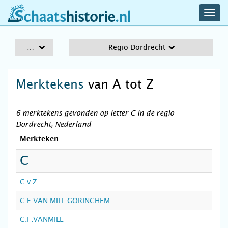
navig
schaatshistorie.nl
men
A-Z
Regio Dordrecht
Merktekens
van A tot Z
6 merktekens gevonden op letter C in de regio
Dordrecht, Nederland
Merkteken
C
C v Z
C.F.VAN MILL GORINCHEM
C.F.VANMILL