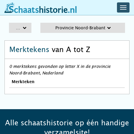
navig
schaatshistorie.nl
men
A-Z
Provincie Noord-Brabant
Merktekens
van A tot Z
0 merktekens gevonden op letter X in de provincie
Noord-Brabant, Nederland
Merkteken
Alle schaatshistorie op één handige
verzamelsite!