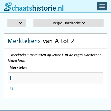
navig
schaatshistorie.nl
men
A-Z
Regio Dordrecht
Merktekens
van A tot Z
1 merkteken gevonden op letter F in de regio Dordrecht,
Nederland
Merkteken
F
FS