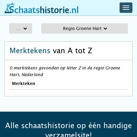
navig
schaatshistorie.nl
men
A-Z
Regio Groene Hart
Merktekens
van A tot Z
0 merktekens gevonden op letter Z in de regio Groene
Hart, Nederland
Merkteken
Alle schaatshistorie op één handige
verzamelsite!