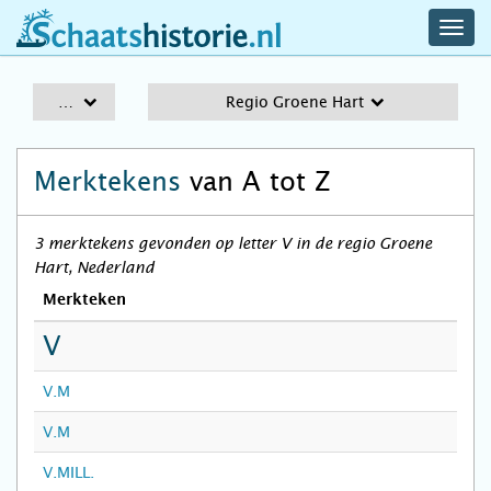
navig
schaatshistorie.nl
men
A-Z
Regio Groene Hart
Merktekens
van A tot Z
3 merktekens gevonden op letter V in de regio Groene
Hart, Nederland
Merkteken
V
V.M
V.M
V.MILL.