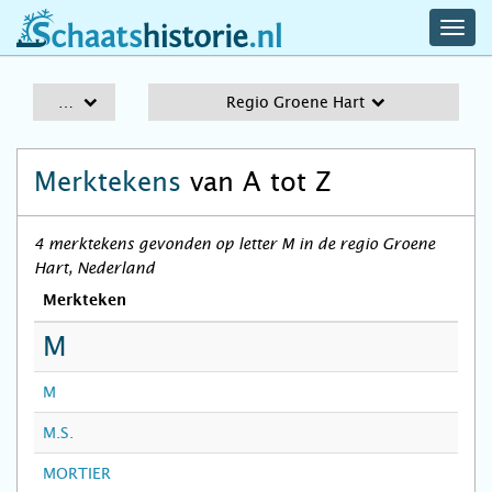
navig
schaatshistorie.nl
men
A-Z
Regio Groene Hart
Merktekens
van A tot Z
4 merktekens gevonden op letter M in de regio Groene
Hart, Nederland
Merkteken
M
M
M.S.
MORTIER