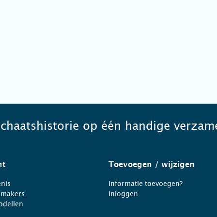
schaatshistorie op één handige verzame
ht
Toevoegen
/ wijzigen
nis
Informatie toevoegen?
nmakers
Inloggen
odellen