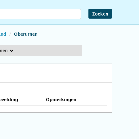
Zoeken
and
Oberurnen
rnen
beelding
Opmerkingen