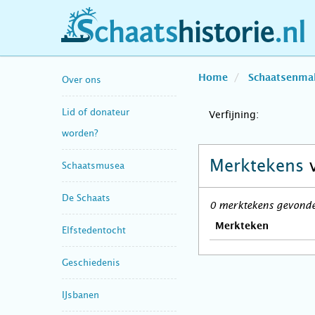
schaatshistorie.nl
Home
Schaatsenma
Over ons
Lid of donateur
Verfijning:
worden?
Merktekens
Schaatsmusea
De Schaats
0 merktekens gevonden
Merkteken
Elfstedentocht
Geschiedenis
IJsbanen