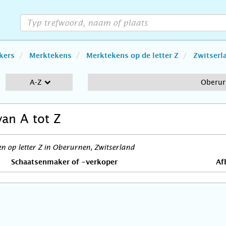
kers
Merktekens
Merktekens op de letter Z
Zwitserl
A-Z
Oberu
van A tot Z
 op letter Z in Oberurnen, Zwitserland
Schaatsenmaker of -verkoper
Af