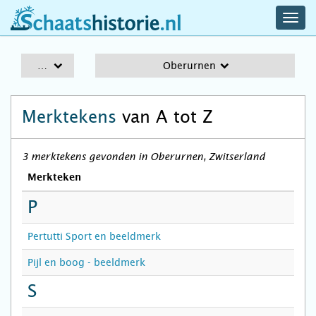
navig
schaatshistorie.nl
men
A-Z
Oberurnen
Merktekens
van A tot Z
3 merktekens gevonden in Oberurnen, Zwitserland
Merkteken
P
Pertutti Sport en beeldmerk
Pijl en boog - beeldmerk
S