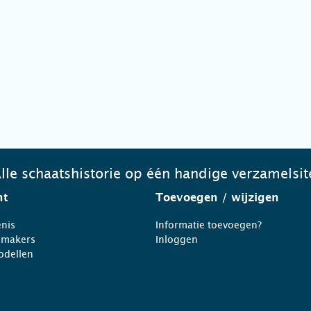
lle schaatshistorie op één handige verzamelsit
ht
Toevoegen
/ wijzigen
nis
Informatie toevoegen?
nmakers
Inloggen
odellen