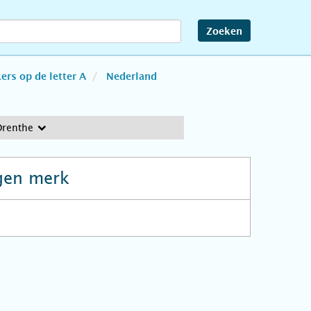
Zoeken
rs op de letter A
Nederland
Drenthe
gen merk