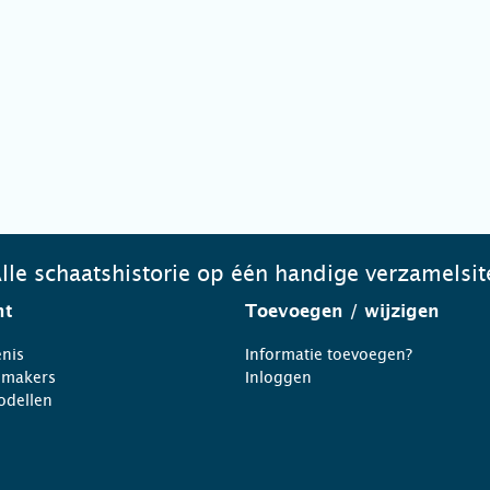
lle schaatshistorie op één handige verzamelsit
ht
Toevoegen
/ wijzigen
nis
Informatie toevoegen?
nmakers
Inloggen
odellen