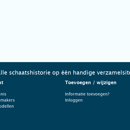
lle schaatshistorie op één handige verzamelsit
ht
Toevoegen
/ wijzigen
nis
Informatie toevoegen?
nmakers
Inloggen
odellen