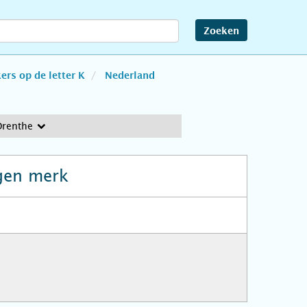
Zoeken
rs op de letter K
Nederland
Drenthe
gen merk