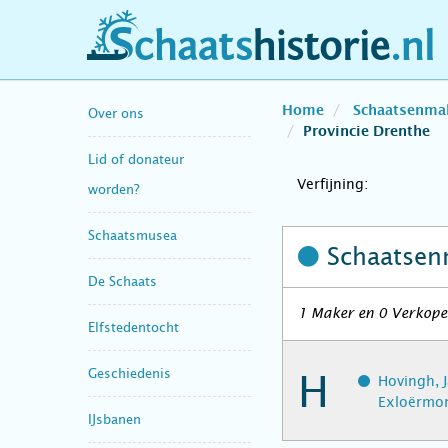
schaatshistorie.nl
Home
Schaatsenma
Over ons
Provincie Drenthe
Lid of donateur
Verfijning:
worden?
Schaatsmusea
Schaatsen
De Schaats
1 Maker en 0 Verkoper
Elfstedentocht
Geschiedenis
H
Hovingh, 
Exloërmo
IJsbanen