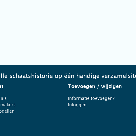
lle schaatshistorie op één handige verzamelsit
ht
Toevoegen
/ wijzigen
nis
Informatie toevoegen?
nmakers
Inloggen
odellen