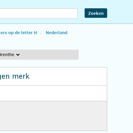
Zoeken
rs op de letter H
Nederland
Drenthe
gen merk