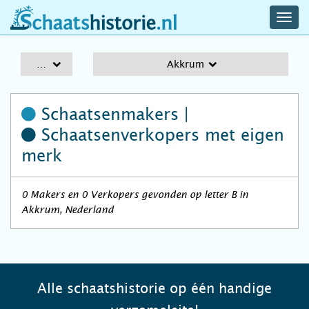
navig
schaatshistorie.nl
men
A-Z
Akkrum
Schaatsenmakers |
Schaatsenverkopers
met eigen
merk
0 Makers en 0 Verkopers gevonden op letter B in
Akkrum, Nederland
Alle schaatshistorie op één handige