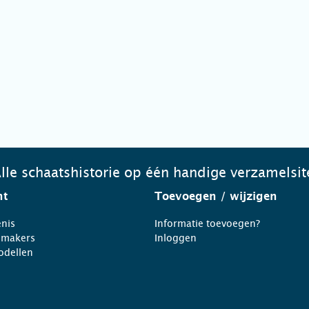
lle schaatshistorie op één handige verzamelsit
ht
Toevoegen
/ wijzigen
nis
Informatie toevoegen?
nmakers
Inloggen
odellen