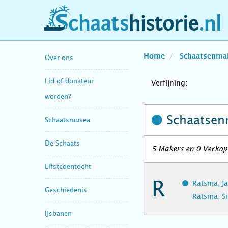
schaatshistorie.nl
Home
Schaatsenma
Over ons
Lid of donateur
Verfijning:
worden?
Schaatsen
Schaatsmusea
De Schaats
5 Makers en 0 Verkop
Elfstedentocht
R
Ratsma, J
Geschiedenis
Ratsma, S
IJsbanen