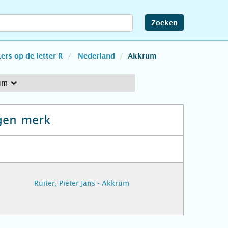
Zoeken
rs op de letter R
Nederland
Akkrum
um
gen merk
Ruiter, Pieter Jans - Akkrum