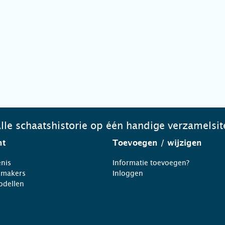
lle schaatshistorie op één handige verzamelsit
ht
Toevoegen
/ wijzigen
nis
Informatie toevoegen?
nmakers
Inloggen
odellen