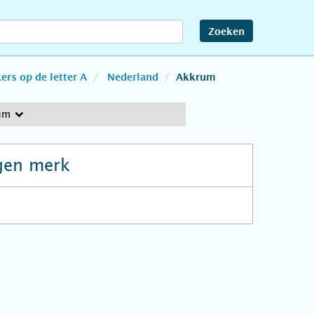
Zoeken
rs op de letter A
Nederland
Akkrum
um
gen merk