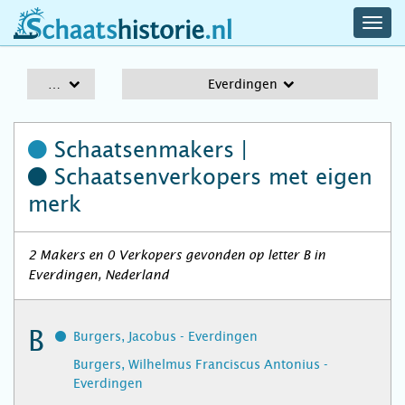
navig
schaatshistorie.nl
men
A-Z
Everdingen
Schaatsenmakers |
Schaatsenverkopers
met eigen
merk
2 Makers en 0 Verkopers gevonden op letter B in
Everdingen, Nederland
B
Burgers, Jacobus - Everdingen
Burgers, Wilhelmus Franciscus Antonius -
Everdingen