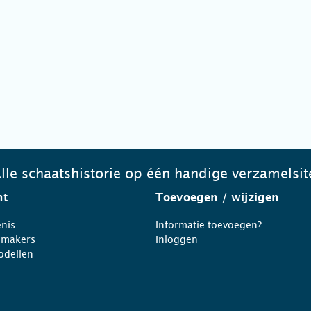
lle schaatshistorie op één handige verzamelsit
ht
Toevoegen
/ wijzigen
nis
Informatie toevoegen?
nmakers
Inloggen
odellen