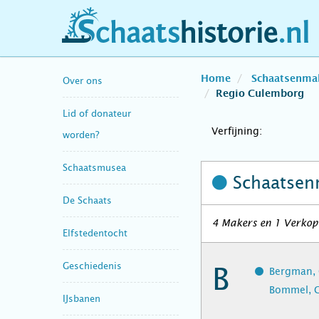
schaatshistorie.nl
Home
Schaatsenma
Over ons
Regio Culemborg
Lid of donateur
Verfijning:
worden?
Schaatsmusea
Schaatsen
De Schaats
4 Makers en 1 Verkope
Elfstedentocht
Geschiedenis
B
Bergman, 
Bommel, G
IJsbanen