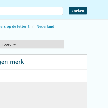
Zoeken
rs op de letter B
Nederland
emborg
gen merk