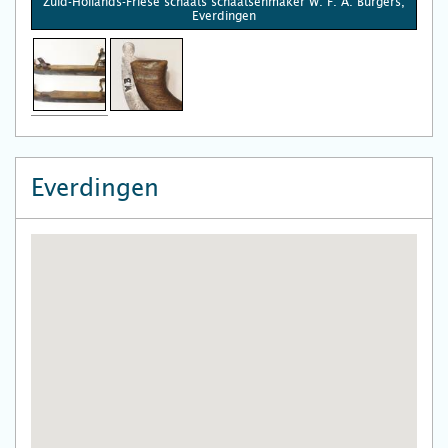
Zuid-Hollands-Friese schaats schaatsenmaker W. F. A. Burgers,
Everdingen
Everdingen