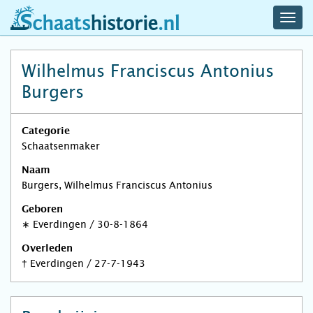
navig
schaatshistorie.nl
men
Wilhelmus Franciscus Antonius
Burgers
Categorie
Schaatsenmaker
Naam
Burgers, Wilhelmus Franciscus Antonius
Geboren
∗
Everdingen
/
30-8-1864
Overleden
†
Everdingen
/
27-7-1943