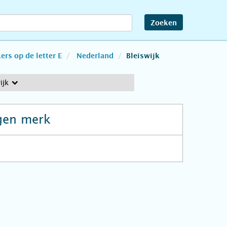
Zoeken
rs op de letter E
Nederland
Bleiswijk
ijk
gen merk