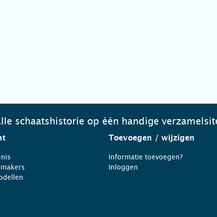
lle schaatshistorie op één handige verzamelsit
ht
Toevoegen
/ wijzigen
nis
Informatie toevoegen?
nmakers
Inloggen
odellen