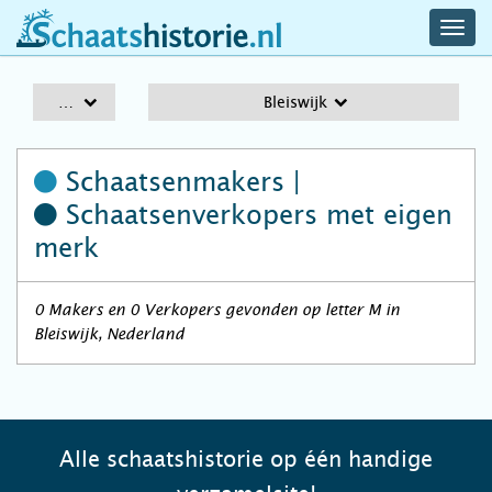
navig
schaatshistorie.nl
men
A-Z
Bleiswijk
Schaatsenmakers |
Schaatsenverkopers
met eigen
merk
0 Makers en 0 Verkopers gevonden op letter M in
Bleiswijk, Nederland
Alle schaatshistorie op één handige