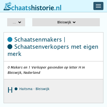
navig
schaatshistorie.nl
men
A-Z
Bleiswijk
Schaatsenmakers |
Schaatsenverkopers
met eigen
merk
0 Makers en 1 Verkoper gevonden op letter H in
Bleiswijk, Nederland
H
Haitsma - Bleiswijk