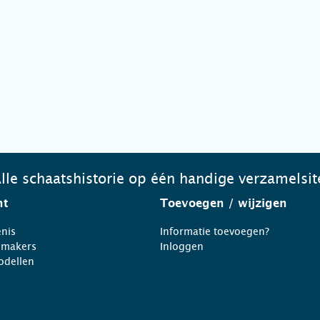
lle schaatshistorie op één handige verzamelsit
ht
Toevoegen
/ wijzigen
nis
Informatie toevoegen?
nmakers
Inloggen
odellen