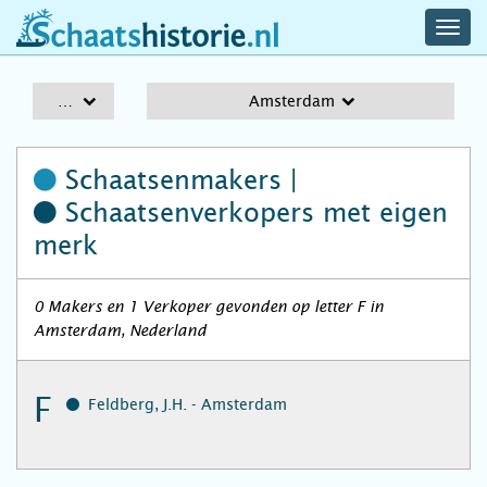
navig
schaatshistorie.nl
men
A-Z
Amsterdam
Schaatsenmakers |
Schaatsenverkopers
met eigen
merk
0 Makers en 1 Verkoper gevonden op letter F in
Amsterdam, Nederland
F
Feldberg, J.H. - Amsterdam