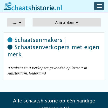
navig
schaatshistorie.nl
men
A-Z
Amsterdam
Schaatsenmakers |
Schaatsenverkopers
met eigen
merk
0 Makers en 0 Verkopers gevonden op letter Y in
Amsterdam, Nederland
Alle schaatshistorie op één handige