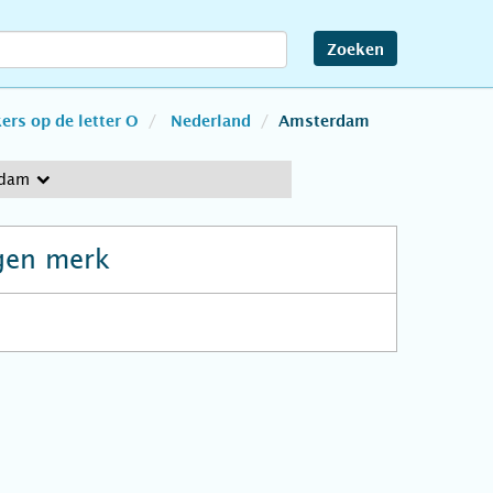
Zoeken
rs op de letter O
Nederland
Amsterdam
rdam
gen merk