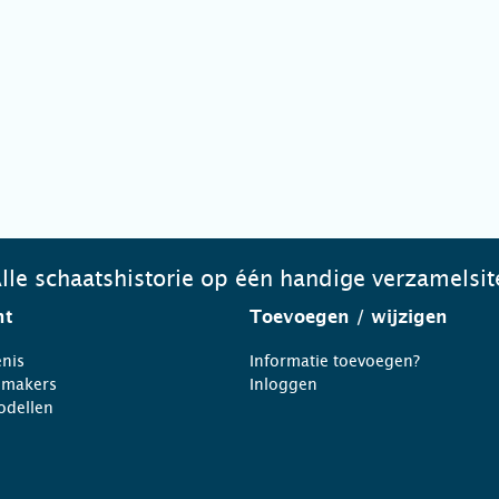
lle schaatshistorie op één handige verzamelsit
ht
Toevoegen
/ wijzigen
nis
Informatie toevoegen?
nmakers
Inloggen
odellen