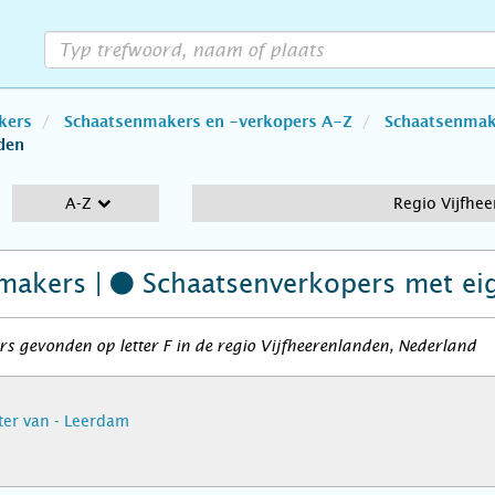
kers
Schaatsenmakers en -verkopers A-Z
Schaatsenmake
den
A-Z
Regio Vijfhe
makers |
Schaatsenverkopers
met ei
s gevonden op letter F in de regio Vijfheerenlanden, Nederland
eter van - Leerdam