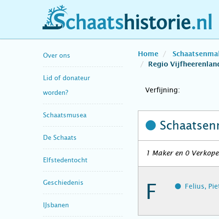
schaatshistorie.nl
Home
Schaatsenma
Over ons
Regio Vijfheerenlan
Lid of donateur
Verfijning:
worden?
Schaatsmusea
Schaatsen
De Schaats
1 Maker en 0 Verkoper
Elfstedentocht
Geschiedenis
F
Felius, Pi
IJsbanen