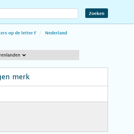
Zoeken
rs op de letter F
Nederland
erenlanden
gen merk