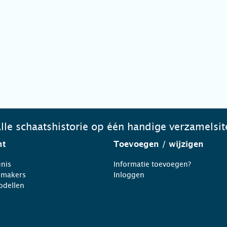
lle schaatshistorie op één handige verzamelsit
ht
Toevoegen
/ wijzigen
nis
Informatie toevoegen?
nmakers
Inloggen
odellen