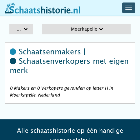
navig
schaatshistorie.nl
men
A-Z
Moerkapelle
Schaatsenmakers |
Schaatsenverkopers
met eigen
merk
0 Makers en 0 Verkopers gevonden op letter H in
Moerkapelle, Nederland
Alle schaatshistorie op één handige